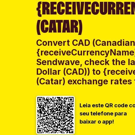
{RECEIVECURRE
(CATAR)
Convert CAD (Canadian 
{receiveCurrencyName}
Sendwave, check the l
Dollar (CAD)) to {rece
(Catar) exchange rates f
Leia este QR code c
seu telefone para
baixar o app!