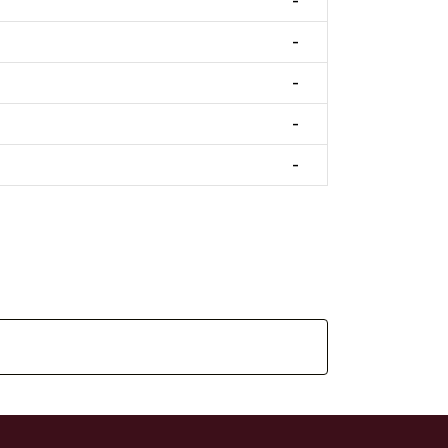
-
-
-
-
-