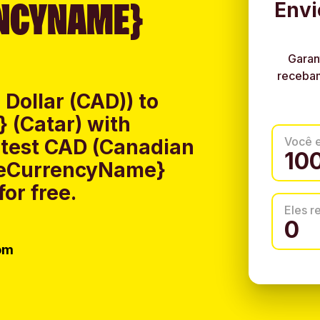
NCYNAME}
Envi
Garan
recebam
Dollar (CAD)) to
 (Catar) with
Você 
atest CAD (Canadian
iveCurrencyName}
or free.
Eles 
om