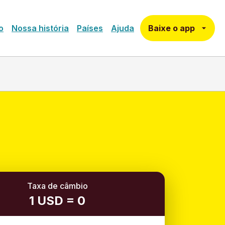
Baixe o app
o
Nossa história
Países
Ajuda
Taxa de câmbio
1 USD = 0