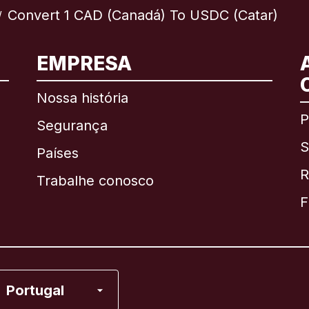
Convert 1 CAD (Canadá) To USDC (Catar)
/
EMPRESA
Internacional
English
Nossa história
P
Segurança
S
Brasil
Países
R
Trabalhe conosco
Canadá
English
F
Canadá
Français
Espanha
Portugal