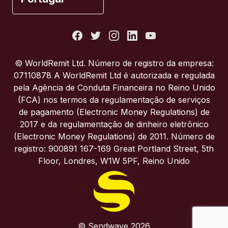
Estados Unidos
França
© WorldRemit Ltd. Número de registro da empresa:
07110878 A WorldRemit Ltd é autorizada e regulada
Itália
pela Agência de Conduta Financeira no Reino Unido
(FCA) nos termos da regulamentação de serviços
de pagamento (Electronic Money Regulations) de
Portugal
2017 e da regulamentação de dinheiro eletrônico
(Electronic Money Regulations) de 2011. Número de
Reino Unido
registro: 900891 167-169 Great Portland Street, 5th
Floor, Londres, W1W 5PF, Reino Unido
© Sendwave 2026