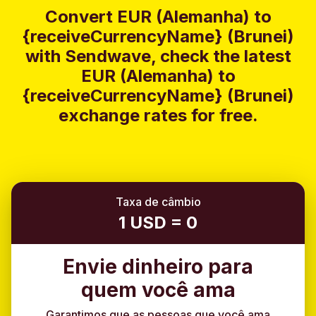
Convert EUR (Alemanha) to
{receiveCurrencyName} (Brunei)
with Sendwave, check the latest
EUR (Alemanha) to
{receiveCurrencyName} (Brunei)
exchange rates for free.
Taxa de câmbio
1 USD = 0
Envie dinheiro para
quem você ama
Garantimos que as pessoas que você ama