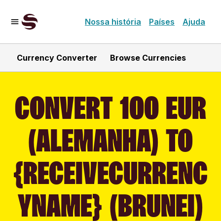
Nossa história
Países
Ajuda
Currency Converter
Browse Currencies
CONVERT 100 EUR
(ALEMANHA) TO
{RECEIVECURRENC
YNAME} (BRUNEI)