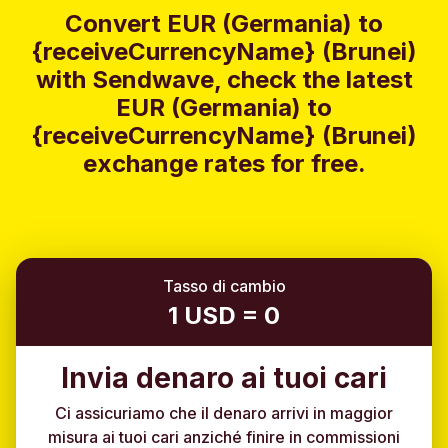
Convert EUR (Germania) to
{receiveCurrencyName} (Brunei)
with Sendwave, check the latest
EUR (Germania) to
{receiveCurrencyName} (Brunei)
exchange rates for free.
Tasso di cambio
1 USD = 0
Invia denaro ai tuoi cari
Ci assicuriamo che il denaro arrivi in maggior
misura ai tuoi cari anziché finire in commissioni