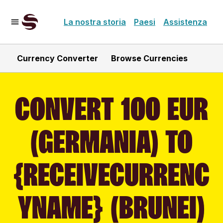
La nostra storia
Paesi
Assistenza
Currency Converter
Browse Currencies
CONVERT 100 EUR
(GERMANIA) TO
{RECEIVECURRENC
YNAME} (BRUNEI)