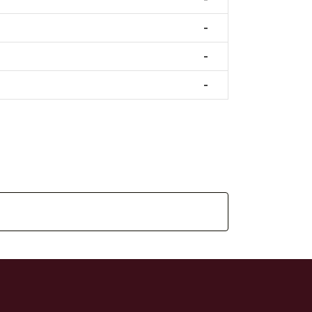
-
-
-
)