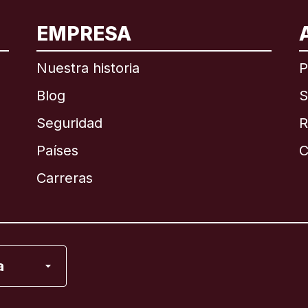
EMPRESA
ional
English
Nuestra historia
P
Blog
S
Seguridad
R
Países
C
English
Carreras
Français
a
 Unidos