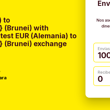
Env
 to
Nos as
dine
 (Brunei) with
test EUR (Alemania) to
 (Brunei) exchange
Envías
o
Recib
ara