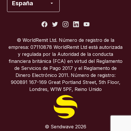
España
Estados Unidos
Francia
© WorldRemit Ltd. Número de registro de la
empresa: 07110878 WorldRemit Ltd está autorizada
Italia
y regulada por la Autoridad de la conducta
financiera británica (FCA) en virtud del Reglamento
de Servicios de Pago 2017 y el Reglamento de
Portugal
Dinero Electrónico 2011. Número de registro:
900891 167-169 Great Portland Street, 5th Floor,
Reino Unido
Londres, W1W 5PF, Reino Unido
© Sendwave 2026