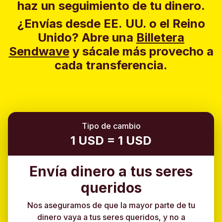
haz un seguimiento de tu dinero.
¿Envías desde EE. UU. o el Reino
Unido?
Abre una
Billetera
Sendwave
y sácale más provecho a
cada transferencia.
Tipo de cambio
1 USD = 1 USD
Envía dinero a tus seres
queridos
Nos aseguramos de que la mayor parte de tu
dinero vaya a tus seres queridos, y no a