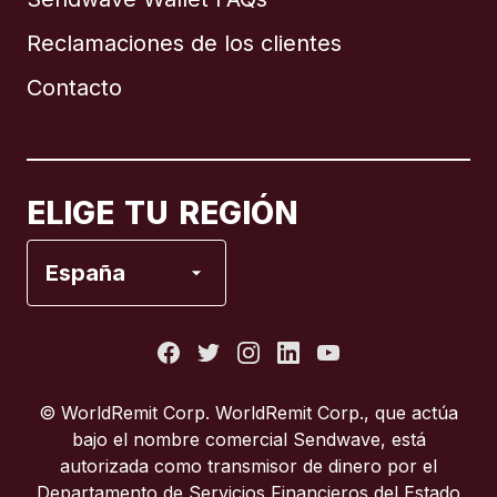
Reclamaciones de los clientes
Brasil
Contacto
Canadá
English
Canadá
Français
ELIGE TU REGIÓN
España
España
Estados Unidos
Francia
© WorldRemit Corp. WorldRemit Corp., que actúa
bajo el nombre comercial Sendwave, está
Italia
autorizada como transmisor de dinero por el
Departamento de Servicios Financieros del Estado