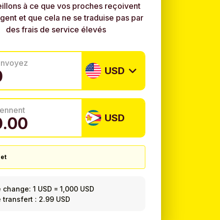
illons à ce que vos proches reçoivent
rgent et que cela ne se traduise pas par
des frais de service élevés
envoyez
USD
tiennent
USD
et
e change:
1 USD
=
1,000 USD
e transfert : 2.99 USD