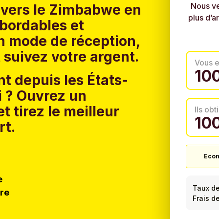
Nous ve
t vers le Zimbabwe en
plus d’a
 abordables et
un mode de réception,
 suivez votre argent.
Vous 
t depuis les États-
 ?
Ouvrez un
t tirez le meilleur
Ils ob
rt.
Econ
e
Taux d
tre
Frais d