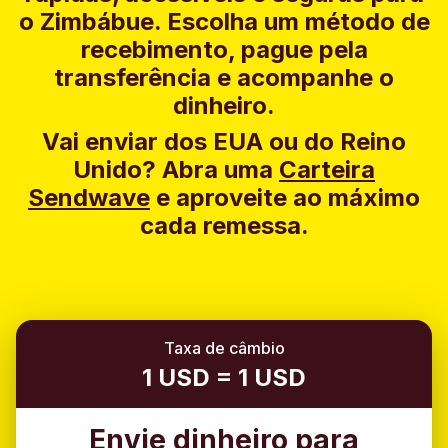
o Zimbábue. Escolha um método de
recebimento, pague pela
transferência e acompanhe o
dinheiro.
Vai enviar dos EUA ou do Reino
Unido?
Abra uma
Carteira
Sendwave
e aproveite ao máximo
cada remessa.
Taxa de câmbio
1 USD = 1 USD
Envie dinheiro para