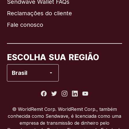
Sendwave Wallet FAQs
Reclamações do cliente
Brasil
Fale conosco
Canadá
English
Canadá
Français
ESCOLHA SUA REGIÃO
Espanha
Brasil
Estados Unidos
França
© WorldRemit Corp. WorldRemit Corp., também
conhecida como Sendwave, é licenciada como uma
Itália
empresa de transmissão de dinheiro pelo