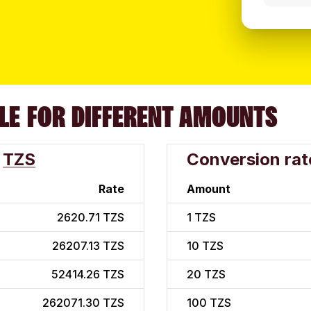
LE FOR DIFFERENT AMOUNTS
TZS
Conversion rat
Rate
Amount
2620.71 TZS
1
TZS
26207.13 TZS
10
TZS
52414.26 TZS
20
TZS
262071.30 TZS
100
TZS