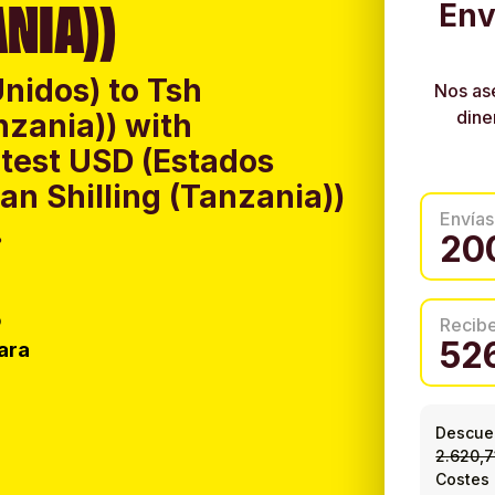
NIA))
Env
nidos) to Tsh
Nos as
dine
nzania)) with
test USD (Estados
an Shilling (Tanzania))
Envías
.
o
Recib
ara
Descuen
2.620,7
Costes 