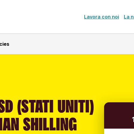
Lavora con noi
La n
cies
D (STATI UNITI)
IAN SHILLING