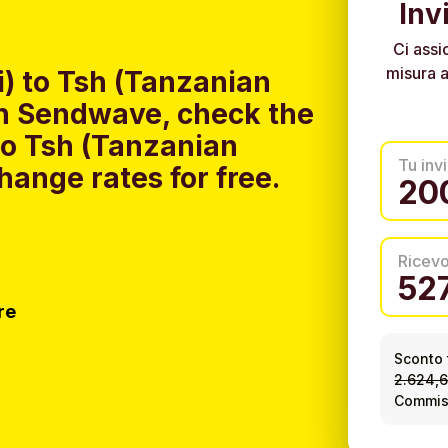
Inv
Ci assi
misura a
i) to Tsh (Tanzanian
ith Sendwave, check the
 to Tsh (Tanzanian
Tu invi
hange rates for free.
Ricev
re
Sconto 
2.624,
Commiss