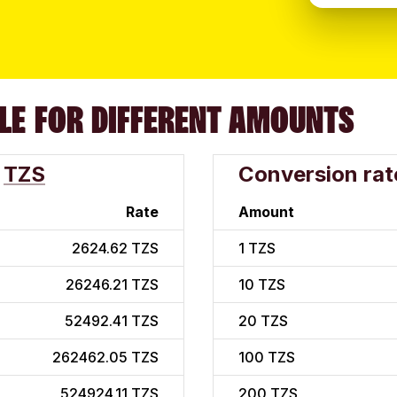
LE FOR DIFFERENT AMOUNTS
TZS
Conversion rat
Rate
Amount
2624.62 TZS
1
TZS
26246.21 TZS
10
TZS
52492.41 TZS
20
TZS
262462.05 TZS
100
TZS
524924.11 TZS
200
TZS