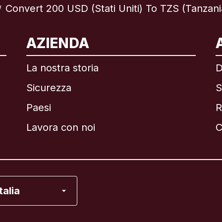
Convert 200 USD (Stati Uniti) To TZS (Tanzani
/
ternazionale
English
AZIENDA
La nostra storia
D
Sicurezza
S
asile
Paesi
R
anada
English
Lavora con noi
C
anada
Français
ancia
Italia
alia