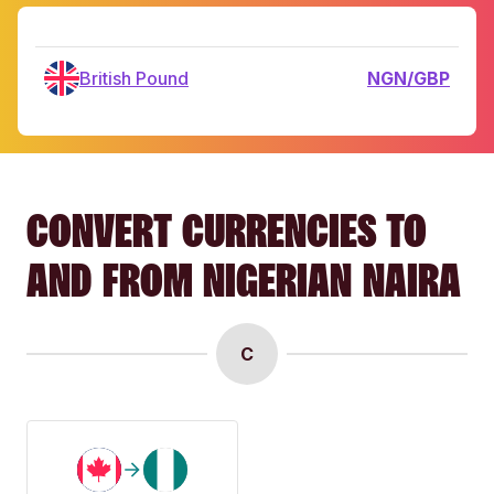
British Pound
NGN/GBP
CONVERT CURRENCIES TO
AND FROM NIGERIAN NAIRA
C