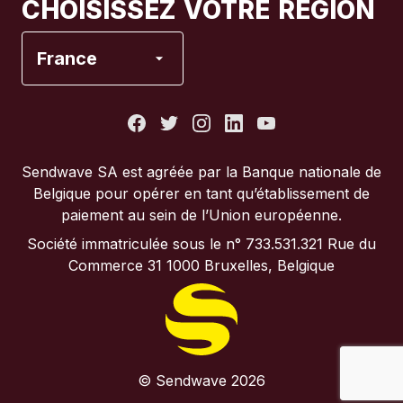
CHOISISSEZ VOTRE RÉGION
Espagne
France
États-Unis
France
Sendwave SA est agréée par la Banque nationale de
Belgique pour opérer en tant qu’établissement de
Italie
paiement au sein de l’Union européenne.
Société immatriculée sous le n° 733.531.321 Rue du
Portugal
Commerce 31 1000 Bruxelles, Belgique
Royaume-Uni
© Sendwave 2026