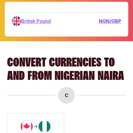
British Pound
NGN/GBP
CONVERT CURRENCIES TO
AND FROM NIGERIAN NAIRA
C