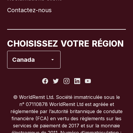
Contactez-nous
Canada
English
Canada
Français
CHOISISSEZ VOTRE RÉGION
Espagne
Canada
États-Unis
France
© WorldRemit Ltd. Société immatriculée sous le
n° 07110878 WorldRemit Ltd est agréée et
Italie
réglementée par l’autorité britannique de conduite
financière (FCA) en vertu des règlements sur les
services de paiement de 2017 et sur la monnaie
Portugal
électronique de 2011. Numéro d'immatriculation :