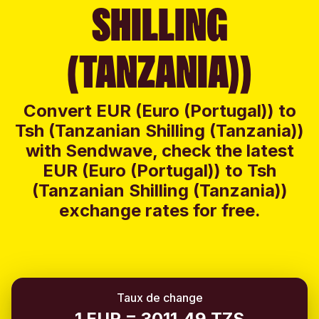
SHILLING
(TANZANIA))
Convert EUR (Euro (Portugal)) to
Tsh (Tanzanian Shilling (Tanzania))
with Sendwave, check the latest
EUR (Euro (Portugal)) to Tsh
(Tanzanian Shilling (Tanzania))
exchange rates for free.
Taux de change
1 EUR = 3011.49 TZS