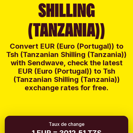
SHILLING
(TANZANIA))
Convert EUR (Euro (Portugal)) to
Tsh (Tanzanian Shilling (Tanzania))
with Sendwave, check the latest
EUR (Euro (Portugal)) to Tsh
(Tanzanian Shilling (Tanzania))
exchange rates for free.
Taux de change
1 EUR = 3012.51 TZS