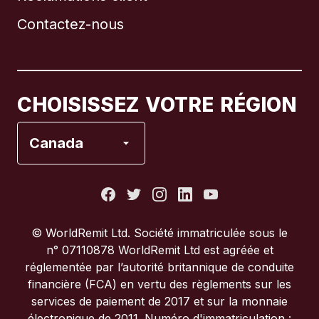
Contactez-nous
Canada
English
Canada
Français
CHOISISSEZ VOTRE RÉGION
Espagne
Canada
États-Unis
France
© WorldRemit Ltd. Société immatriculée sous le
n° 07110878 WorldRemit Ltd est agréée et
Italie
réglementée par l’autorité britannique de conduite
financière (FCA) en vertu des règlements sur les
services de paiement de 2017 et sur la monnaie
Portugal
électronique de 2011. Numéro d'immatriculation :