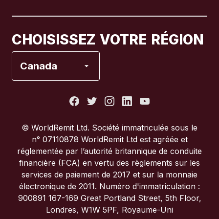
Canada
Français
CHOISISSEZ VOTRE RÉGION
Espagne
Canada
États-Unis
France
© WorldRemit Ltd. Société immatriculée sous le
n° 07110878 WorldRemit Ltd est agréée et
Italie
réglementée par l’autorité britannique de conduite
financière (FCA) en vertu des règlements sur les
services de paiement de 2017 et sur la monnaie
Portugal
électronique de 2011. Numéro d'immatriculation :
900891 167-169 Great Portland Street, 5th Floor,
Royaume-Uni
Londres, W1W 5PF, Royaume-Uni