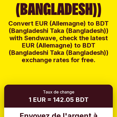
(BANGLADESH))
Convert EUR (Allemagne) to BDT
(Bangladeshi Taka (Bangladesh))
with Sendwave, check the latest
EUR (Allemagne) to BDT
(Bangladeshi Taka (Bangladesh))
exchange rates for free.
Taux de change
1 EUR = 142.05 BDT
Envoyez de l'argent à