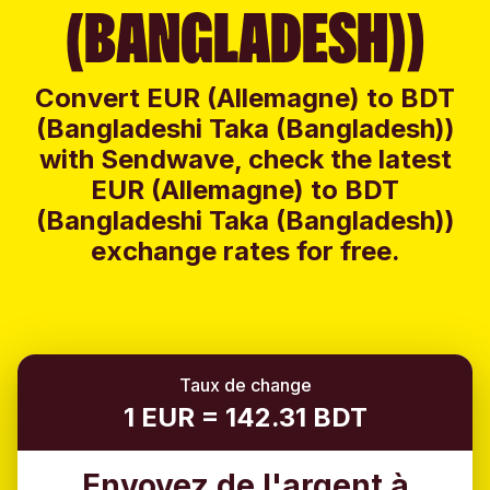
(BANGLADESH))
Convert EUR (Allemagne) to BDT
(Bangladeshi Taka (Bangladesh))
with Sendwave, check the latest
EUR (Allemagne) to BDT
(Bangladeshi Taka (Bangladesh))
exchange rates for free.
Taux de change
1 EUR = 142.31 BDT
Envoyez de l'argent à