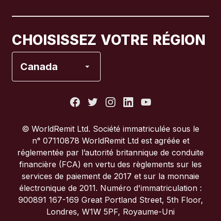
Canada
Français
CHOISISSEZ VOTRE RÉGION
Espagne
Canada
États-Unis
France
© WorldRemit Ltd. Société immatriculée sous le
n° 07110878 WorldRemit Ltd est agréée et
Italie
réglementée par l’autorité britannique de conduite
financière (FCA) en vertu des règlements sur les
services de paiement de 2017 et sur la monnaie
Portugal
électronique de 2011. Numéro d'immatriculation :
900891 167-169 Great Portland Street, 5th Floor,
Royaume-Uni
Londres, W1W 5PF, Royaume-Uni