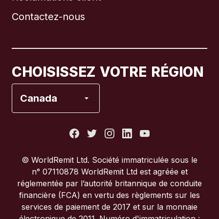
Contactez-nous
Canada
English
Canada
Français
CHOISISSEZ VOTRE RÉGION
Espagne
Canada
États-Unis
France
© WorldRemit Ltd. Société immatriculée sous le
n° 07110878 WorldRemit Ltd est agréée et
Italie
réglementée par l’autorité britannique de conduite
financière (FCA) en vertu des règlements sur les
services de paiement de 2017 et sur la monnaie
Portugal
électronique de 2011. Numéro d'immatriculation :