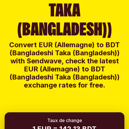
TAKA
(BANGLADESH))
Convert EUR (Allemagne) to BDT
(Bangladeshi Taka (Bangladesh))
with Sendwave, check the latest
EUR (Allemagne) to BDT
(Bangladeshi Taka (Bangladesh))
exchange rates for free.
Taux de change
1 EUR = 142.13 BDT