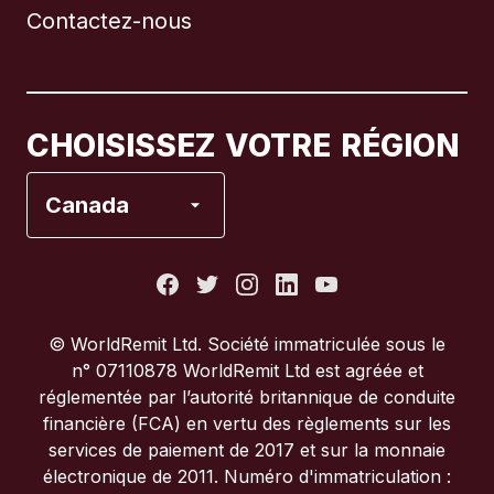
Contactez-nous
Canada
English
Canada
Français
CHOISISSEZ VOTRE RÉGION
Espagne
Canada
États-Unis
France
© WorldRemit Ltd. Société immatriculée sous le
n° 07110878 WorldRemit Ltd est agréée et
Italie
réglementée par l’autorité britannique de conduite
financière (FCA) en vertu des règlements sur les
services de paiement de 2017 et sur la monnaie
Portugal
électronique de 2011. Numéro d'immatriculation :