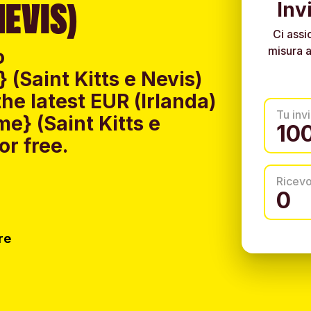
NEVIS)
Inv
Ci assi
misura a
o
(Saint Kitts e Nevis)
e latest EUR (Irlanda)
Tu invi
e} (Saint Kitts e
or free.
Ricev
re