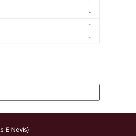
-
-
-
s E Nevis)