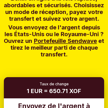
abordables et sécurisés. Choisissez
un mode de réception, payez votre
transfert et suivez votre argent.
Vous envoyez de l'argent depuis
les États-Unis ou le Royaume-Uni ?
Ouvrez un
Portefeuille Sendwave
et
tirez le meilleur parti de chaque
transfert.
Taux de change
1 EUR = 650.71 XOF
Envoyez de l'argent à