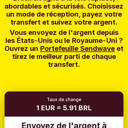
abordables et sécurisés. Choisissez
un mode de réception, payez votre
transfert et suivez votre argent.
Vous envoyez de l'argent depuis
les États-Unis ou le Royaume-Uni ?
Ouvrez un
Portefeuille Sendwave
et
tirez le meilleur parti de chaque
transfert.
Taux de change
1 EUR = 5.91 BRL
Envoyez de l'argent à