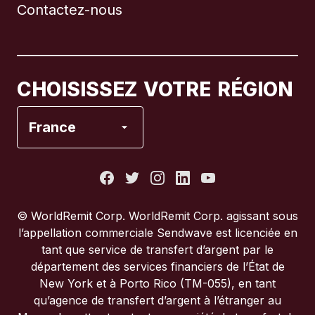
Contactez-nous
Canada
English
Canada
Français
CHOISISSEZ VOTRE RÉGION
Espagne
France
États-Unis
France
© WorldRemit Corp. WorldRemit Corp. agissant sous
l’appellation commerciale Sendwave est licenciée en
Italie
tant que service de transfert d’argent par le
département des services financiers de l’État de
New York et à Porto Rico (TM-055), en tant
Portugal
qu’agence de transfert d’argent à l’étranger au