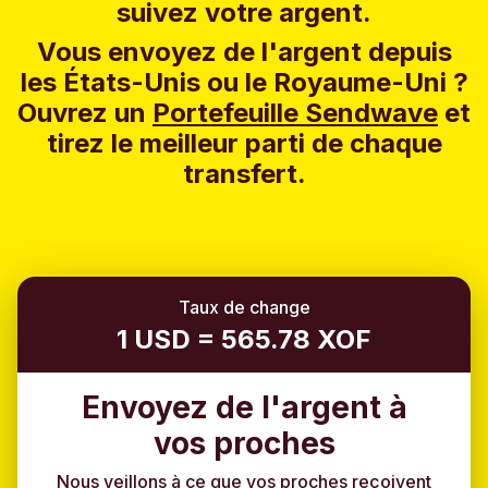
suivez votre argent.
Vous envoyez de l'argent depuis
les États-Unis ou le Royaume-Uni ?
Ouvrez un
Portefeuille Sendwave
et
tirez le meilleur parti de chaque
transfert.
Taux de change
1 USD = 565.78 XOF
Envoyez de l'argent à
vos proches
Nous veillons à ce que vos proches reçoivent