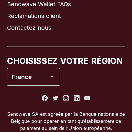
Sendwave Wallet FAQs
Réclamations client
Brésil
Contactez-nous
Canada
English
Canada
Français
CHOISISSEZ VOTRE RÉGION
Espagne
France
États-Unis
France
Sendwave SA est agréée par la Banque nationale de
Belgique pour opérer en tant qu’établissement de
Italie
paiement au sein de l’Union européenne.