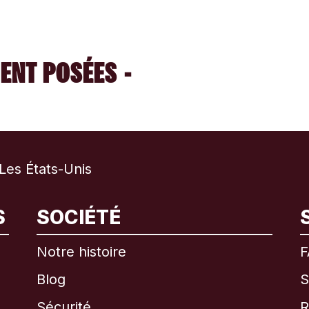
ENT POSÉES -
es États-Unis
S
SOCIÉTÉ
International
English
Notre histoire
F
Blog
S
Sécurité
R