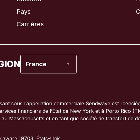
Brésil
Pays
C
Canada
English
Carrières
Canada
Français
Espagne
GION
France
États-Unis
France
ant sous l’appellation commerciale Sendwave est licenciée
ervices financiers de l’État de New York et à Porto Rico (T
Italie
r au Massachusetts et en tant que société de transfert de d
Portugal
elaware 19703, États-Unis