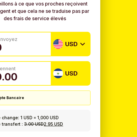
illons à ce que vos proches reçoivent
rgent et que cela ne se traduise pas par
des frais de service élevés
envoyez
USD
tiennent
USD
te Bancaire
e change:
1 USD
=
1,000 USD
 transfert :
3.00 USD
2.95 USD