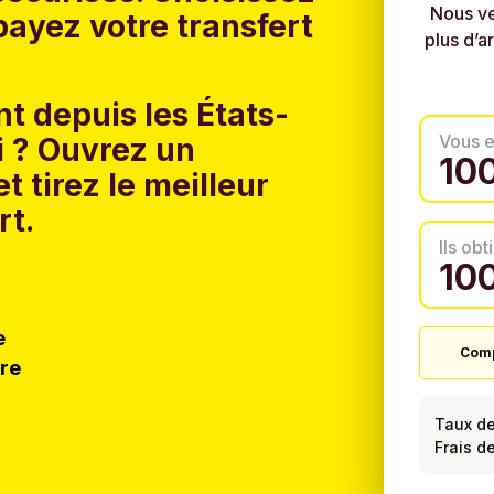
Nous ve
ayez votre transfert
plus d’a
t depuis les États-
Vous 
 ?
Ouvrez un
t tirez le meilleur
rt.
Ils ob
e
Comp
tre
Taux d
Frais de