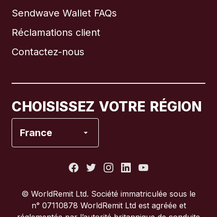
Sendwave Wallet FAQs
Réclamations client
Brésil
Contactez-nous
Canada
English
Canada
Français
CHOISISSEZ VOTRE RÉGION
Espagne
France
États-Unis
France
© WorldRemit Ltd. Société immatriculée sous le
n° 07110878 WorldRemit Ltd est agréée et
Italie