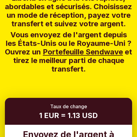
abordables et sécurisés. Choisissez
un mode de réception, payez votre
transfert et suivez votre argent.
Vous envoyez de l'argent depuis
les États-Unis ou le Royaume-Uni ?
Ouvrez un
Portefeuille Sendwave
et
tirez le meilleur parti de chaque
transfert.
Taux de change
1 EUR = 1.13 USD
Envoyez de l'argent à