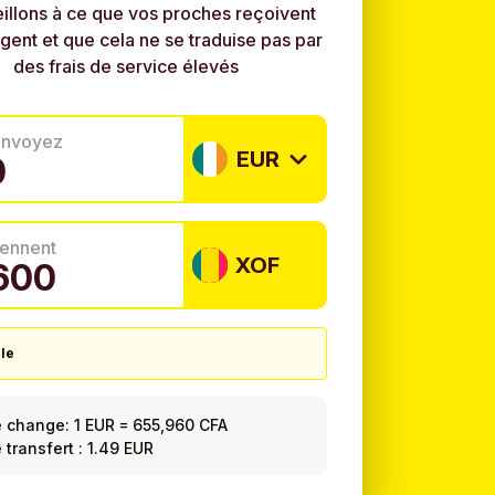
illons à ce que vos proches reçoivent
rgent et que cela ne se traduise pas par
des frais de service élevés
envoyez
EUR
tiennent
XOF
le
e change:
1 EUR
=
655,960 CFA
 transfert : 1.49 EUR