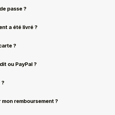
 de passe ?
nt a été livré ?
carte ?
édit ou PayPal ?
 ?
oir mon remboursement ?