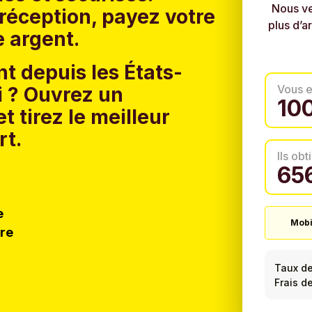
Nous ve
réception, payez votre
plus d’a
e argent.
t depuis les États-
Vous 
 ?
Ouvrez un
t tirez le meilleur
rt.
Ils ob
e
Mobi
tre
Taux d
Frais de