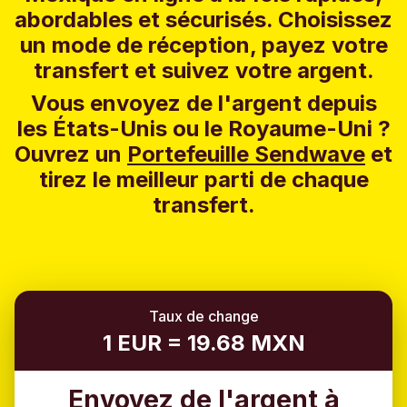
abordables et sécurisés. Choisissez
un mode de réception, payez votre
transfert et suivez votre argent.
Vous envoyez de l'argent depuis
les États-Unis ou le Royaume-Uni ?
Ouvrez un
Portefeuille Sendwave
et
tirez le meilleur parti de chaque
transfert.
Taux de change
1 EUR = 19.68 MXN
Envoyez de l'argent à