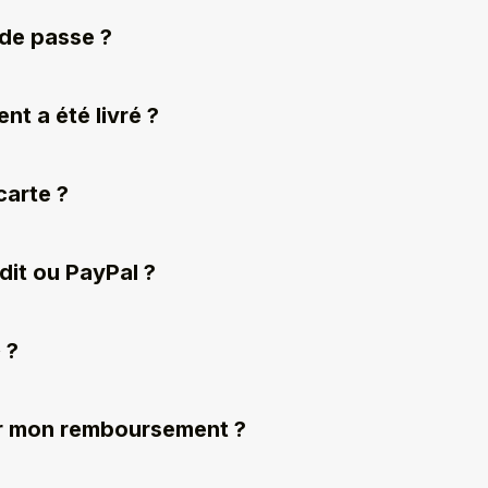
 de passe ?
nt a été livré ?
carte ?
édit ou PayPal ?
 ?
oir mon remboursement ?