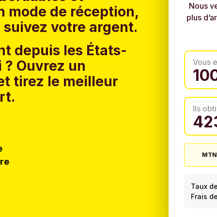
Nous ve
un mode de réception,
plus d’a
 suivez votre argent.
t depuis les États-
Vous 
 ?
Ouvrez un
t tirez le meilleur
rt.
Ils ob
e
MTN 
tre
Taux d
Frais d