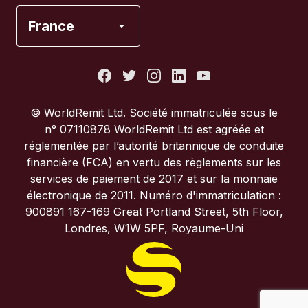
Espagne
France
États-Unis
France
© WorldRemit Ltd. Société immatriculée sous le
n° 07110878 WorldRemit Ltd est agréée et
Italie
réglementée par l’autorité britannique de conduite
financière (FCA) en vertu des règlements sur les
services de paiement de 2017 et sur la monnaie
Portugal
électronique de 2011. Numéro d'immatriculation :
900891 167-169 Great Portland Street, 5th Floor,
Royaume-Uni
Londres, W1W 5PF, Royaume-Uni