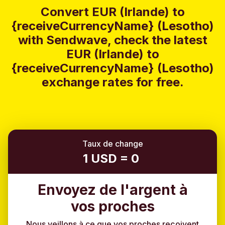
Convert EUR (Irlande) to
{receiveCurrencyName} (Lesotho)
with Sendwave, check the latest
EUR (Irlande) to
{receiveCurrencyName} (Lesotho)
exchange rates for free.
Taux de change
1 USD = 0
Envoyez de l'argent à
vos proches
Nous veillons à ce que vos proches reçoivent