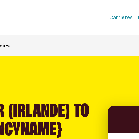
Carrières
cies
 (IRLANDE) TO
NCYNAME}