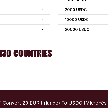
-
2000
USDC
-
10000
USDC
-
20000
USDC
130 COUNTRIES
Convert 20 EUR (Irlande) To USDC (Micronési
/