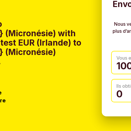
Envo
o
Nous ve
plus d’a
 (Micronésie) with
est EUR (Irlande) to
 (Micronésie)
Vous 
.
Ils ob
e
tre