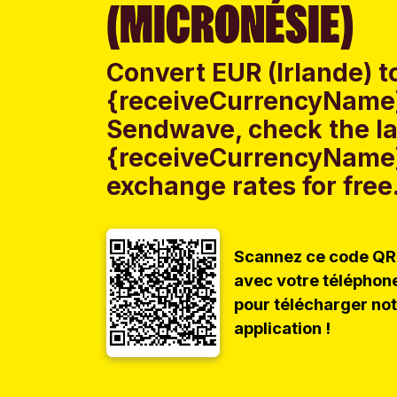
(MICRONÉSIE)
Convert EUR (Irlande) t
{receiveCurrencyName}
Sendwave, check the lat
{receiveCurrencyName}
exchange rates for free
Scannez ce code QR
avec votre téléphon
pour télécharger no
application !