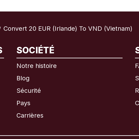
Convert 20 EUR (Irlande) To VND (Vietnam)
/
S
SOCIÉTÉ
International
English
Notre histoire
F
Blog
S
Sécurité
R
Brésil
Pays
C
Canada
English
Carrières
Canada
Français