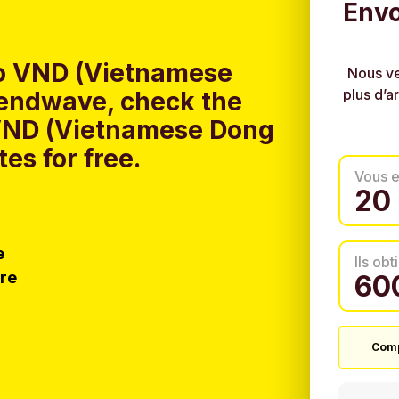
Envo
to VND (Vietnamese
Nous ve
plus d’a
Sendwave, check the
o VND (Vietnamese Dong
es for free.
Vous 
e
Ils ob
tre
Comp