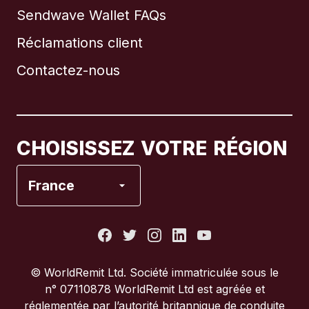
Sendwave Wallet FAQs
Réclamations client
Brésil
Contactez-nous
Canada
English
Canada
Français
CHOISISSEZ VOTRE RÉGION
Espagne
France
États-Unis
France
© WorldRemit Ltd. Société immatriculée sous le
n° 07110878 WorldRemit Ltd est agréée et
Italie
réglementée par l’autorité britannique de conduite