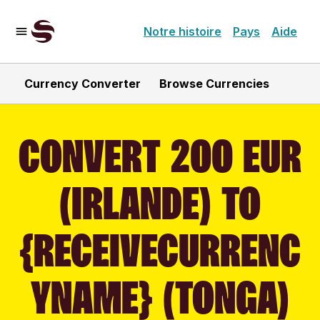
Notre histoire
Pays
Aide
Currency Converter
Browse Currencies
CONVERT 200 EUR
(IRLANDE) TO
{RECEIVECURRENC
YNAME} (TONGA)