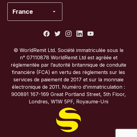
Espagne
France
États-Unis
France
© WorldRemit Ltd. Société immatriculée sous le
n° 07110878 WorldRemit Ltd est agréée et
Italie
réglementée par l’autorité britannique de conduite
financière (FCA) en vertu des règlements sur les
services de paiement de 2017 et sur la monnaie
Portugal
électronique de 2011. Numéro d'immatriculation :
900891 167-169 Great Portland Street, 5th Floor,
Royaume-Uni
Londres, W1W 5PF, Royaume-Uni