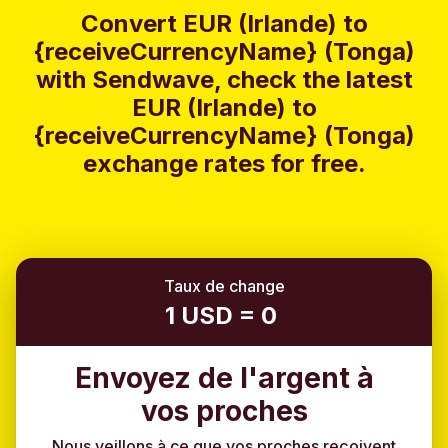
Convert EUR (Irlande) to
{receiveCurrencyName} (Tonga)
with Sendwave, check the latest
EUR (Irlande) to
{receiveCurrencyName} (Tonga)
exchange rates for free.
Taux de change
1 USD = 0
Envoyez de l'argent à
vos proches
Nous veillons à ce que vos proches reçoivent