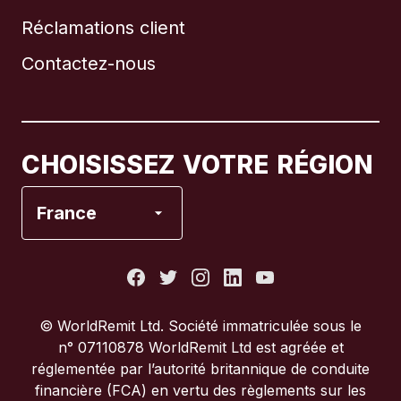
Réclamations client
Brésil
Contactez-nous
Canada
English
Canada
Français
CHOISISSEZ VOTRE RÉGION
Espagne
France
États-Unis
France
© WorldRemit Ltd. Société immatriculée sous le
n° 07110878 WorldRemit Ltd est agréée et
Italie
réglementée par l’autorité britannique de conduite
financière (FCA) en vertu des règlements sur les