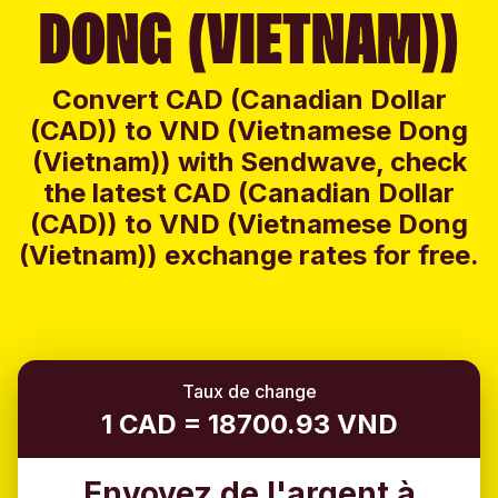
DONG (VIETNAM))
Convert CAD (Canadian Dollar
(CAD)) to VND (Vietnamese Dong
(Vietnam)) with Sendwave, check
the latest CAD (Canadian Dollar
(CAD)) to VND (Vietnamese Dong
(Vietnam)) exchange rates for free.
Taux de change
1 CAD = 18700.93 VND
Envoyez de l'argent à