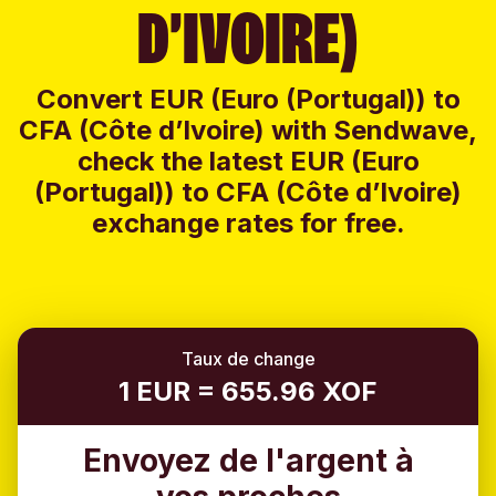
D’IVOIRE)
Convert EUR (Euro (Portugal)) to
CFA (Côte d’Ivoire) with Sendwave,
check the latest EUR (Euro
(Portugal)) to CFA (Côte d’Ivoire)
exchange rates for free.
Taux de change
1 EUR = 655.96 XOF
Envoyez de l'argent à