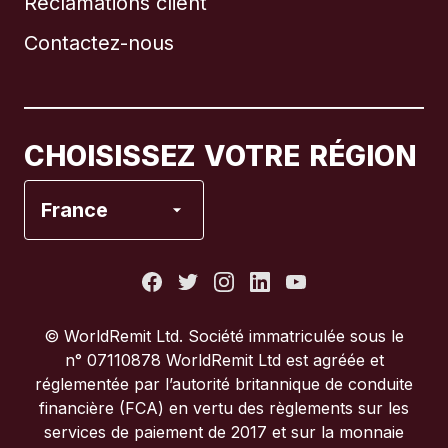
Réclamations client
Brésil
Contactez-nous
Canada
English
Canada
Français
CHOISISSEZ VOTRE RÉGION
Espagne
France
États-Unis
France
© WorldRemit Ltd. Société immatriculée sous le
n° 07110878 WorldRemit Ltd est agréée et
Italie
réglementée par l’autorité britannique de conduite
financière (FCA) en vertu des règlements sur les
services de paiement de 2017 et sur la monnaie
Portugal