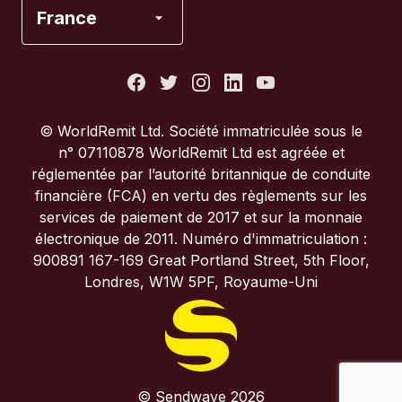
Espagne
France
États-Unis
France
© WorldRemit Ltd. Société immatriculée sous le
n° 07110878 WorldRemit Ltd est agréée et
Italie
réglementée par l’autorité britannique de conduite
financière (FCA) en vertu des règlements sur les
services de paiement de 2017 et sur la monnaie
Portugal
électronique de 2011. Numéro d'immatriculation :
900891 167-169 Great Portland Street, 5th Floor,
Royaume-Uni
Londres, W1W 5PF, Royaume-Uni
© Sendwave 2026