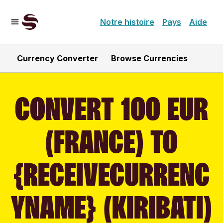
Notre histoire
Pays
Aide
Currency Converter
Browse Currencies
CONVERT 100 EUR
(FRANCE) TO
{RECEIVECURRENC
YNAME} (KIRIBATI)