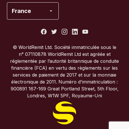
Espagne
France
États-Unis
France
© WorldRemit Ltd. Société immatriculée sous le
n° 07110878 WorldRemit Ltd est agréée et
Italie
réglementée par l’autorité britannique de conduite
financière (FCA) en vertu des règlements sur les
services de paiement de 2017 et sur la monnaie
Portugal
électronique de 2011. Numéro d'immatriculation :
900891 167-169 Great Portland Street, 5th Floor,
Royaume-Uni
Londres, W1W 5PF, Royaume-Uni