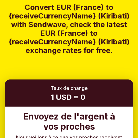
Convert EUR (France) to
{receiveCurrencyName} (Kiribati)
with Sendwave, check the latest
EUR (France) to
{receiveCurrencyName} (Kiribati)
exchange rates for free.
Taux de change
1 USD = 0
Envoyez de l'argent à
vos proches
Nous veillons à ce que vos proches reçoivent