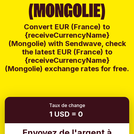
(MONGOLIE)
Convert EUR (France) to
{receiveCurrencyName}
(Mongolie) with Sendwave, check
the latest EUR (France) to
{receiveCurrencyName}
(Mongolie) exchange rates for free.
Taux de change
1 USD = 0
Envoyez de l'argent à