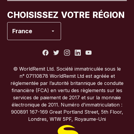
Canada
Français
CHOISISSEZ VOTRE RÉGION
Espagne
France
États-Unis
France
© WorldRemit Ltd. Société immatriculée sous le
n° 07110878 WorldRemit Ltd est agréée et
Italie
réglementée par l’autorité britannique de conduite
financière (FCA) en vertu des règlements sur les
services de paiement de 2017 et sur la monnaie
Portugal
électronique de 2011. Numéro d'immatriculation :
900891 167-169 Great Portland Street, 5th Floor,
Royaume-Uni
Londres, W1W 5PF, Royaume-Uni