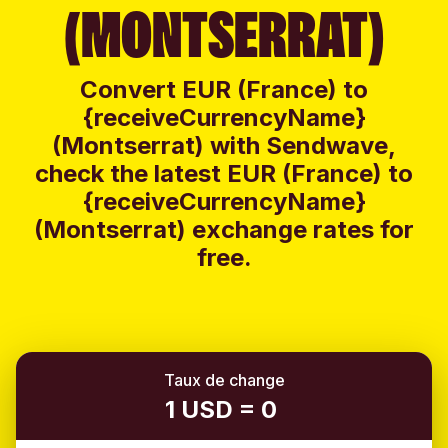
(MONTSERRAT)
Convert EUR (France) to
{receiveCurrencyName}
(Montserrat) with Sendwave,
check the latest EUR (France) to
{receiveCurrencyName}
(Montserrat) exchange rates for
free.
Taux de change
1 USD = 0