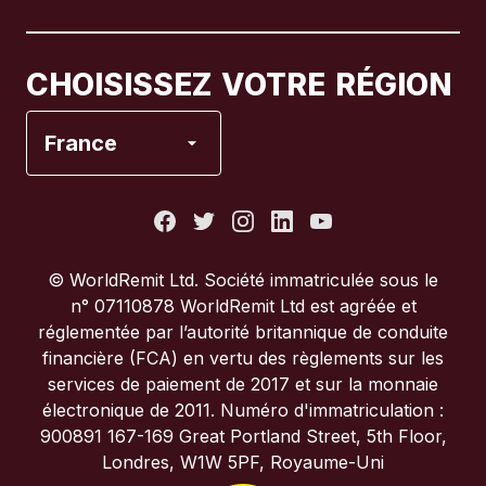
Canada
Français
CHOISISSEZ VOTRE RÉGION
Espagne
France
États-Unis
France
© WorldRemit Ltd. Société immatriculée sous le
n° 07110878 WorldRemit Ltd est agréée et
Italie
réglementée par l’autorité britannique de conduite
financière (FCA) en vertu des règlements sur les
services de paiement de 2017 et sur la monnaie
Portugal
électronique de 2011. Numéro d'immatriculation :
900891 167-169 Great Portland Street, 5th Floor,
Royaume-Uni
Londres, W1W 5PF, Royaume-Uni