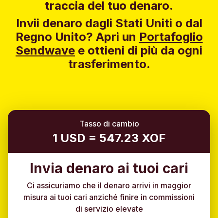
traccia del tuo denaro.
Invii denaro dagli Stati Uniti o dal
Regno Unito?
Apri un
Portafoglio
Sendwave
e ottieni di più da ogni
trasferimento.
Tasso di cambio
1 USD = 547.23 XOF
Invia denaro ai tuoi cari
Ci assicuriamo che il denaro arrivi in maggior
misura ai tuoi cari anziché finire in commissioni
di servizio elevate