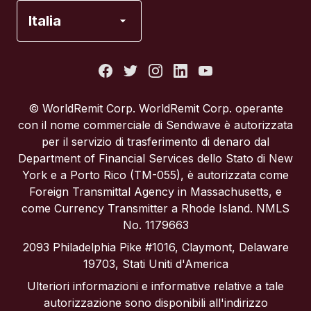
Francia
Italia
Italia
Portogallo
© WorldRemit Corp. WorldRemit Corp. operante
con il nome commerciale di Sendwave è autorizzata
Regno Unito
per il servizio di trasferimento di denaro dal
Department of Financial Services dello Stato di New
York e a Porto Rico (TM-055), è autorizzata come
Spagna
Foreign Transmittal Agency in Massachusetts, e
come Currency Transmitter a Rhode Island. NMLS
Stati Uniti
No. 1179663
2093 Philadelphia Pike #1016, Claymont, Delaware
19703, Stati Uniti d'America
Ulteriori informazioni e informative relative a tale
autorizzazione sono disponibili all'indirizzo