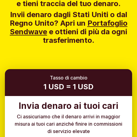
e tieni traccia del tuo denaro.
Invii denaro dagli Stati Uniti o dal
Regno Unito?
Apri un
Portafoglio
Sendwave
e ottieni di più da ogni
trasferimento.
Tasso di cambio
1 USD = 1 USD
Invia denaro ai tuoi cari
Ci assicuriamo che il denaro arrivi in maggior
misura ai tuoi cari anziché finire in commissioni
di servizio elevate