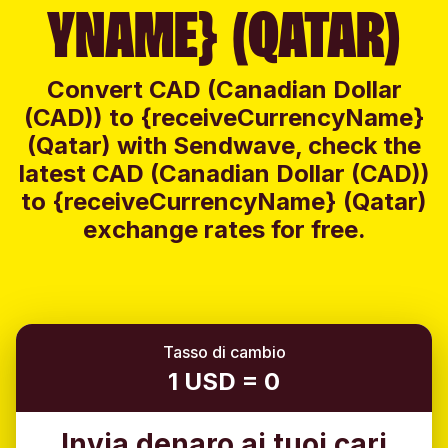
YNAME} (QATAR)
Convert CAD (Canadian Dollar
(CAD)) to {receiveCurrencyName}
(Qatar) with Sendwave, check the
latest CAD (Canadian Dollar (CAD))
to {receiveCurrencyName} (Qatar)
exchange rates for free.
Tasso di cambio
1 USD = 0
Invia denaro ai tuoi cari