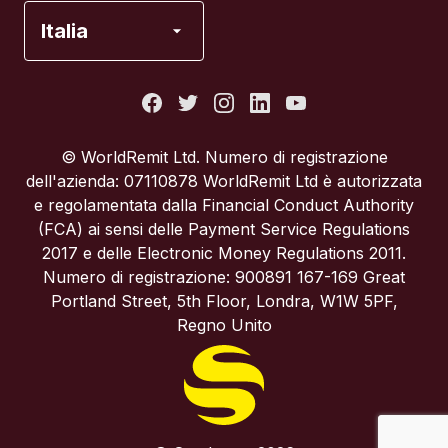
Francia
Italia
Italia
Portogallo
© WorldRemit Ltd. Numero di registrazione
dell'azienda: 07110878 WorldRemit Ltd è autorizzata
Regno Unito
e regolamentata dalla Financial Conduct Authority
(FCA) ai sensi delle Payment Service Regulations
2017 e delle Electronic Money Regulations 2011.
Spagna
Numero di registrazione: 900891 167-169 Great
Portland Street, 5th Floor, Londra, W1W 5PF,
Stati Uniti
Regno Unito