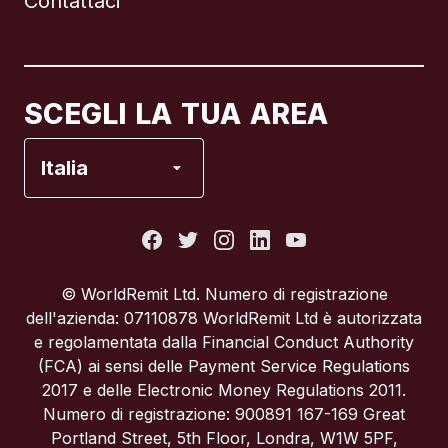
Contattaci
Canada
English
Canada
Français
SCEGLI LA TUA AREA
Francia
Italia
Italia
Portogallo
© WorldRemit Ltd. Numero di registrazione
dell'azienda: 07110878 WorldRemit Ltd è autorizzata
Regno Unito
e regolamentata dalla Financial Conduct Authority
(FCA) ai sensi delle Payment Service Regulations
2017 e delle Electronic Money Regulations 2011.
Spagna
Numero di registrazione: 900891 167-169 Great
Portland Street, 5th Floor, Londra, W1W 5PF,