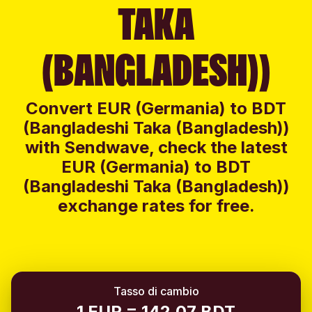
TAKA
(BANGLADESH))
Convert EUR (Germania) to BDT
(Bangladeshi Taka (Bangladesh))
with Sendwave, check the latest
EUR (Germania) to BDT
(Bangladeshi Taka (Bangladesh))
exchange rates for free.
Tasso di cambio
1 EUR = 142.07 BDT