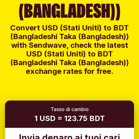
(BANGLADESH))
Convert USD (Stati Uniti) to BDT
(Bangladeshi Taka (Bangladesh))
with Sendwave, check the latest
USD (Stati Uniti) to BDT
(Bangladeshi Taka (Bangladesh))
exchange rates for free.
Tasso di cambio
1 USD = 123.75 BDT
Invia denaro ai tuoi cari