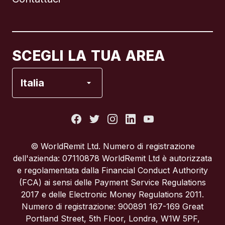
Canada
English
Canada
Français
SCEGLI LA TUA AREA
Francia
Italia
Italia
Portogallo
© WorldRemit Ltd. Numero di registrazione
dell'azienda: 07110878 WorldRemit Ltd è autorizzata
Regno Unito
e regolamentata dalla Financial Conduct Authority
(FCA) ai sensi delle Payment Service Regulations
2017 e delle Electronic Money Regulations 2011.
Spagna
Numero di registrazione: 900891 167-169 Great
Portland Street, 5th Floor, Londra, W1W 5PF,