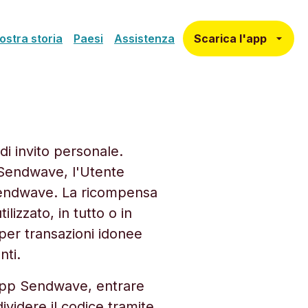
Scarica l'app
ostra storia
Paesi
Assistenza
di invito personale.
 Sendwave, l'Utente
 Sendwave. La ricompensa
izzato, in tutto o in
 per transazioni idonee
nti.
'app Sendwave, entrare
ividere il codice tramite