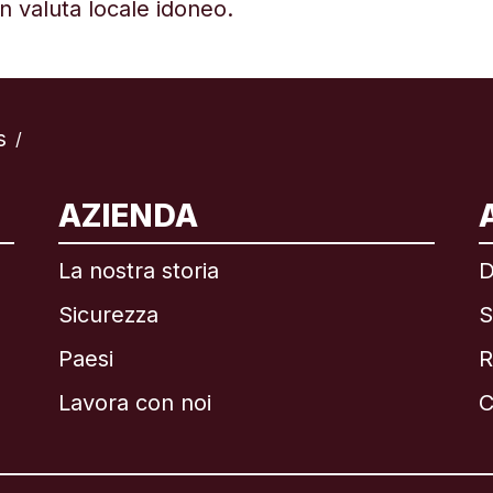
in valuta locale idoneo.
s
/
ternazionale
English
AZIENDA
La nostra storia
D
Sicurezza
S
asile
Paesi
R
anada
English
Lavora con noi
C
anada
Français