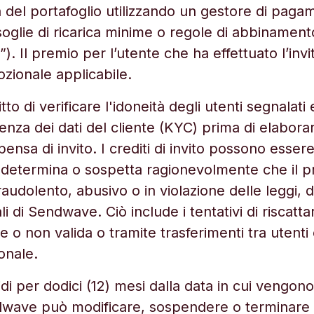
a del portafoglio utilizzando un gestore di pag
soglie di ricarica minime o regole di abbinamen
o”). Il premio per l’utente che ha effettuato l’inv
ozionale applicabile.
tto di verificare l'idoneità degli utenti segnalati
a dei dati del cliente (KYC) prima di elaborare
ensa di invito. I crediti di invito possono essere 
determina o sospetta ragionevolmente che il p
raudolento, abusivo o in violazione delle leggi, 
i di Sendwave. Ciò include i tentativi di riscattar
ciale o non valida o tramite trasferimenti tra utent
ionale.
alidi per dodici (12) mesi dalla data in cui vengono
dwave può modificare, sospendere o terminare 