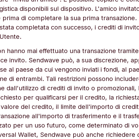
istica disponibili sul dispositivo. L'amico invitat
 prima di completare la sua prima transazione.
stata completata con successo, i crediti di invit
'Utente.
non hanno mai effettuato una transazione trami
dice invito. Sendwave può, a sua discrezione, appl
base al paese da cui vengono inviati i fondi, al pa
e di entrambi. Tali restrizioni possono includere 
ne dall'utilizzo di crediti di invito o promozionali
hiesto per qualificarsi per il credito, la richiest
valore del credito, il limite dell'importo di cre
ransazione all'importo di trasferimento e il tras
izzato per un uso futuro, come determinato di vo
iversal Wallet, Sendwave può anche richiedere c