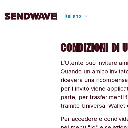
Italiano
CONDIZIONI DI U
L’Utente può invitare ami
Quando un amico invitato
riceverà una ricompensa 
per l'invito viene applic
parte, per trasferimenti 
tramite Universal Wallet c
Per accedere e condivide
nel menu "Io" e seleziona