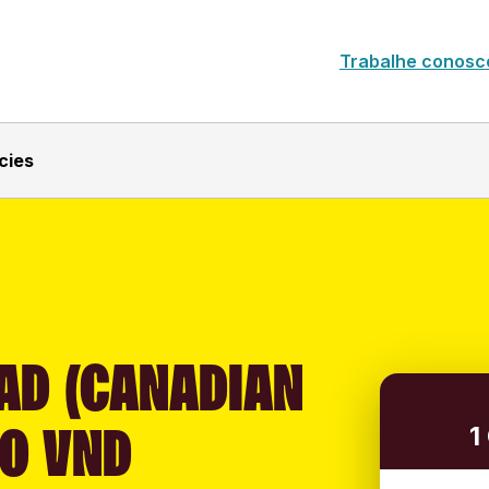
Trabalhe conosc
cies
AD (CANADIAN
TO VND
1