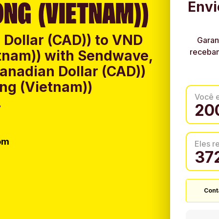
NG (VIETNAM))
Envi
Dollar (CAD)) to VND
Garan
recebam
tnam)) with Sendwave,
anadian Dollar (CAD))
ng (Vietnam))
Você 
.
om
Eles 
Cont