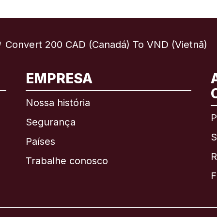
Convert 200 CAD (Canadá) To VND (Vietnã)
/
EMPRESA
Internacional
English
Nossa história
P
Segurança
S
Brasil
Países
R
Trabalhe conosco
Canadá
English
F
Canadá
Français