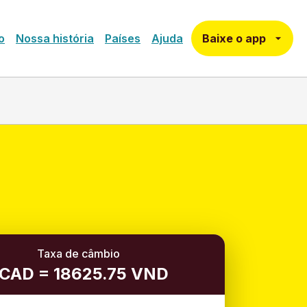
Baixe o app
o
Nossa história
Países
Ajuda
Taxa de câmbio
 CAD = 18625.75 VND