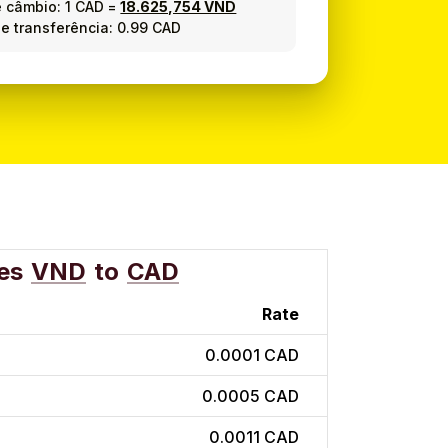
e câmbio:
1 CAD
=
18.625,754 VND
e transferência: 0.99 CAD
es
VND
to
CAD
Rate
0.0001 CAD
0.0005 CAD
0.0011 CAD