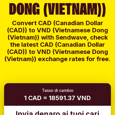
DONG (VIETNAM))
Convert CAD (Canadian Dollar
(CAD)) to VND (Vietnamese Dong
(Vietnam)) with Sendwave, check
the latest CAD (Canadian Dollar
(CAD)) to VND (Vietnamese Dong
(Vietnam)) exchange rates for free.
Tasso di cambio
1 CAD = 18591.37 VND
Invia denaro ai tuoi cari