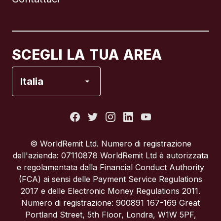
Canada
English
Canada
Français
SCEGLI LA TUA AREA
Francia
Italia
Italia
Portogallo
© WorldRemit Ltd. Numero di registrazione
dell'azienda: 07110878 WorldRemit Ltd è autorizzata
Regno Unito
e regolamentata dalla Financial Conduct Authority
(FCA) ai sensi delle Payment Service Regulations
2017 e delle Electronic Money Regulations 2011.
Spagna
Numero di registrazione: 900891 167-169 Great
Portland Street, 5th Floor, Londra, W1W 5PF,