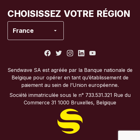
Canada
Français
CHOISISSEZ VOTRE RÉGION
Espagne
France
États-Unis
France
Sendwave SA est agréée par la Banque nationale de
Belgique pour opérer en tant qu’établissement de
Italie
paiement au sein de l’Union européenne.
Société immatriculée sous le n° 733.531.321 Rue du
Portugal
Commerce 31 1000 Bruxelles, Belgique
Royaume-Uni