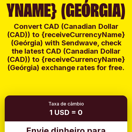
YNAME} (GEÓRGIA)
Convert CAD (Canadian Dollar
(CAD)) to {receiveCurrencyName}
(Geórgia) with Sendwave, check
the latest CAD (Canadian Dollar
(CAD)) to {receiveCurrencyName}
(Geórgia) exchange rates for free.
Taxa de câmbio
1 USD = 0
Envie dinheiro para