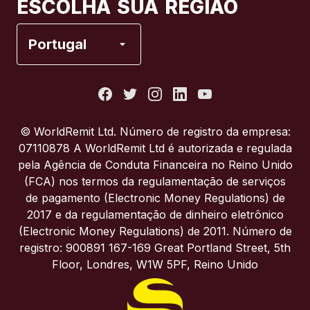
ESCOLHA SUA REGIÃO
Espanha
Portugal
Estados Unidos
França
© WorldRemit Ltd. Número de registro da empresa:
07110878 A WorldRemit Ltd é autorizada e regulada
Itália
pela Agência de Conduta Financeira no Reino Unido
(FCA) nos termos da regulamentação de serviços
de pagamento (Electronic Money Regulations) de
Portugal
2017 e da regulamentação de dinheiro eletrônico
(Electronic Money Regulations) de 2011. Número de
Reino Unido
registro: 900891 167-169 Great Portland Street, 5th
Floor, Londres, W1W 5PF, Reino Unido