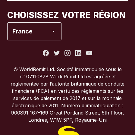
Canada
Français
CHOISISSEZ VOTRE RÉGION
Espagne
France
États-Unis
France
© WorldRemit Ltd. Société immatriculée sous le
n° 07110878 WorldRemit Ltd est agréée et
Italie
réglementée par l’autorité britannique de conduite
financière (FCA) en vertu des règlements sur les
services de paiement de 2017 et sur la monnaie
Portugal
électronique de 2011. Numéro d'immatriculation :
900891 167-169 Great Portland Street, 5th Floor,
Royaume-Uni
Londres, W1W 5PF, Royaume-Uni