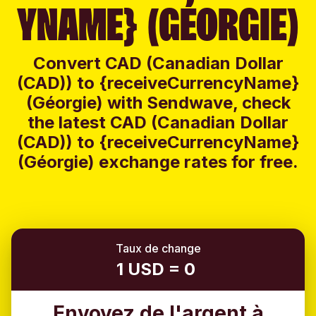
YNAME} (GÉORGIE)
Convert CAD (Canadian Dollar
(CAD)) to {receiveCurrencyName}
(Géorgie) with Sendwave, check
the latest CAD (Canadian Dollar
(CAD)) to {receiveCurrencyName}
(Géorgie) exchange rates for free.
Taux de change
1 USD = 0
Envoyez de l'argent à